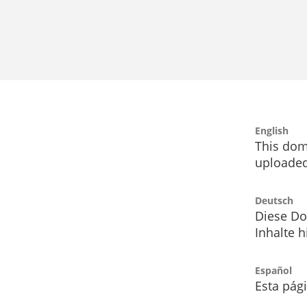
English
This dom
uploaded
Deutsch
Diese Do
Inhalte h
Español
Esta pág