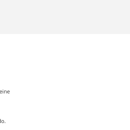
eine
do.