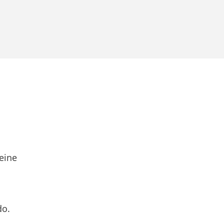
eine
do.