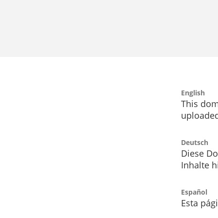
English
This dom
uploaded
Deutsch
Diese Do
Inhalte h
Español
Esta pág